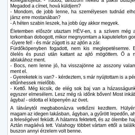
kolléganőjétől. - Tudod, tartozom neked a paksi buszje
Megadod a címet, hová küldjem?
- Mondom, de jobb lenne, ha személyesen tudnád elh
jársz erre mostanában?
- A héten szabin leszek, ha jobb úgy akkor megyek.
Életemben először utaztam HÉV-en, s a szívem még a
torkomban dobogott, mikor megnyomtam a kaputelefon go
-Gyere fel! - és már zúgott is az ajtón a zár.
Fürdőköpenyben fogadott, nem kis meglepetésemre. 
ölelés és puszi után kattant az ajtó mögöttem. Ő a 
ablakához ment.
- Bocs, nem lenne jó, ha visszajönne az asszony valam
ment el.
- Gyereketek is van? - kérdeztem, s már nyújtottam is a pé
eltűnhessek mielőbb.
- Kettő. Még kicsik, de elég sok baj van a házasságun
egyszer elmesélem. Lesz még rá időnk bőven! Most inká
ágyba! - oldotta el köpenyén az övet.
A látványtól megbabonázva vetkőzni kezdtem. Hülyé
magam az idegen lakásban, ágyban, a gyűrött lepedőn, aho
a feleségével feküdt. A hátamra fektetett, és az ölembe hajt
Aztán magáévá tett. Valahogy többet vártam ettől a találk
buszon annyi érzelem volt benne.