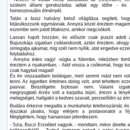
szüleim állami gondozásba adtak egy időre - és 
homoszexuális élményét.
Talán a busz halvány belső világítása segített, hog
kitárulkozzunk egymásnak. Annyira közel éreztem maga
eszembe sem jutott tiltakozni, amikor megcsókolt.
Lassan hajolt hozzám, és először csak puszit adott 
Bajuszkája izgatóan csiklandozott, aztán éreztem, ahogy
simogatja ajkamat, míg szét nem nyílik, utat engedve ezzel
folytatáshoz.
- Annyira édes vagy! -súgta a fülembe, miközben forró
éreztem a nyakamban. - Add vissza a csókomat, hogy t
csak hagytad magad!
És én visszaadtam boldogan, mert semmi mást nem vol
tenni. Az egyetlen értelmes dolog volt, amit tehettem ezz
pasival. Beszélgetni biztosan nem. Valami izgat
megnyugtató érzés volt a karjaiba bújni, érezni a lény
melegséget, hallgatni a kedves szavait, perzselődni az érin
Budára érkezve megadta a munkahelyi telefonszámát, és f
éjszakai járatra, hogy elérjem a postavonatot a Ny
Megígértem, hogy hamarosan jelentkezem.
- Szia, Buczi Erzsébet vagyok. - mondtam, mikor átvette a