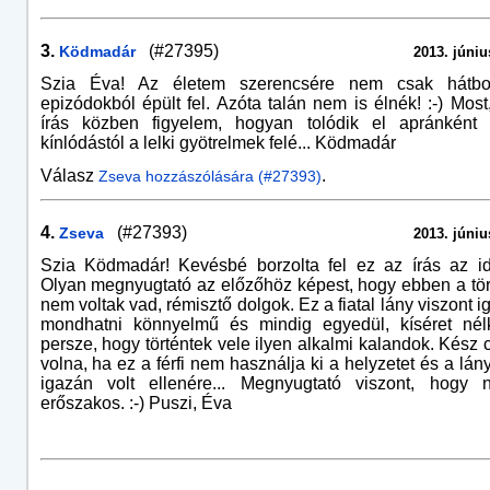
3.
(#27395)
Ködmadár
2013. júniu
Szia Éva! Az életem szerencsére nem csak hátbo
epizódokból épült fel. Azóta talán nem is élnék! :-) Most
írás közben figyelem, hogyan tolódik el apránként a
kínlódástól a lelki gyötrelmek felé... Ködmadár
Válasz
.
Zseva hozzászólására (#27393)
4.
(#27393)
Zseva
2013. júniu
Szia Ködmadár! Kevésbé borzolta fel ez az írás az id
Olyan megnyugtató az előzőhöz képest, hogy ebben a tö
nem voltak vad, rémisztő dolgok. Ez a fiatal lány viszont i
mondhatni könnyelmű és mindig egyedül, kíséret nélkü
persze, hogy történtek vele ilyen alkalmi kalandok. Kész c
volna, ha ez a férfi nem használja ki a helyzetet és a lá
igazán volt ellenére... Megnyugtató viszont, hogy 
erőszakos. :-) Puszi, Éva