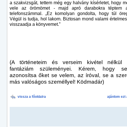
a szakvizsgát, tettem még egy halvány kísérletet, hogy
vele az örömömet - majd apró darabokra téptem a
telefonszámmal. „Ez komolyan gondolta, hogy túl öre
Végül is tudja, hol lakom. Biztosan mond valami értelmes
visszaadja a könyvemet.”
(A történeteim és verseim kivétel nélkül
fantáziám szüleményei. Kérem, hogy s
azonosítsa őket se velem, az íróval, se a szer
más valóságos személlyel! Ködmadár)
vissza a főoldalra
ajánlom ezt 