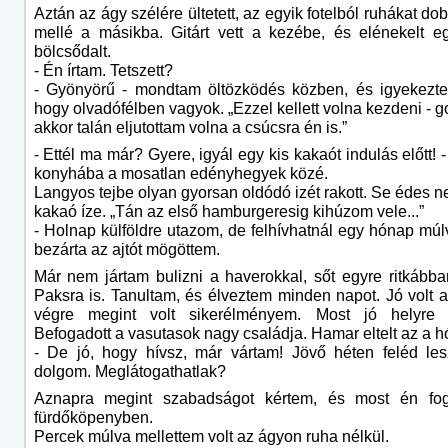
Aztán az ágy szélére ültetett, az egyik fotelból ruhákat dob
mellé a másikba. Gitárt vett a kezébe, és elénekelt 
bölcsődalt.
- Én írtam. Tetszett?
- Gyönyörű - mondtam öltözködés közben, és igyekeztem
hogy olvadófélben vagyok. „Ezzel kellett volna kezdeni - g
akkor talán eljutottam volna a csúcsra én is.”
- Ettél ma már? Gyere, igyál egy kis kakaót indulás előtt! - 
konyhába a mosatlan edényhegyek közé.
Langyos tejbe olyan gyorsan oldódó izét rakott. Se édes ne
kakaó íze. „Tán az első hamburgeresig kihúzom vele...”
- Holnap külföldre utazom, de felhívhatnál egy hónap múlv
bezárta az ajtót mögöttem.
Már nem jártam bulizni a haverokkal, sőt egyre ritkáb
Paksra is. Tanultam, és élveztem minden napot. Jó volt a
végre megint volt sikerélményem. Most jó helyre t
Befogadott a vasutasok nagy családja. Hamar eltelt az a h
- De jó, hogy hívsz, már vártam! Jövő héten feléd le
dolgom. Meglátogathatlak?
Aznapra megint szabadságot kértem, és most én fo
fürdőköpenyben.
Percek múlva mellettem volt az ágyon ruha nélkül.