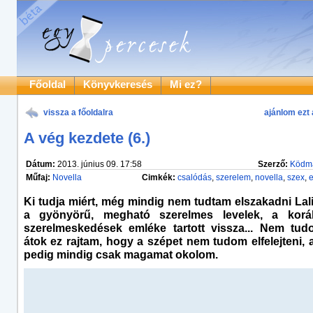
Főoldal
Könyvkeresés
Mi ez?
vissza a főoldalra
ajánlom ezt 
A vég kezdete (6.)
Dátum:
2013. június 09. 17:58
Szerző:
Ködm
Műfaj:
Novella
Cimkék:
csalódás
,
szerelem
,
novella
,
szex
,
e
Ki tudja miért, még mindig nem tudtam elszakadni Lali
a gyönyörű, megható szerelmes levelek, a koráb
szerelmeskedések emléke tartott vissza... Nem tu
átok ez rajtam, hogy a szépet nem tudom elfelejteni, 
pedig mindig csak magamat okolom.