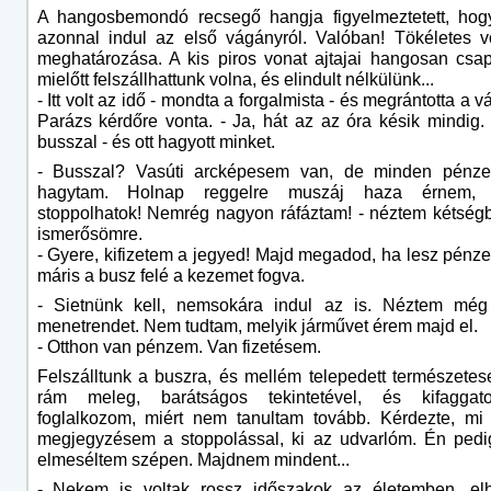
A hangosbemondó recsegő hangja figyelmeztetett, hog
azonnal indul az első vágányról. Valóban! Tökéletes v
meghatározása. A kis piros vonat ajtajai hangosan csa
mielőtt felszállhattunk volna, és elindult nélkülünk...
- Itt volt az idő - mondta a forgalmista - és megrántotta a vá
Parázs kérdőre vonta. - Ja, hát az az óra késik mindig
busszal - és ott hagyott minket.
- Busszal? Vasúti arcképesem van, de minden pénze
hagytam. Holnap reggelre muszáj haza érnem
stoppolhatok! Nemrég nagyon ráfáztam! - néztem kétség
ismerősömre.
- Gyere, kifizetem a jegyed! Majd megadod, ha lesz pénzed
máris a busz felé a kezemet fogva.
- Sietnünk kell, nemsokára indul az is. Néztem még
menetrendet. Nem tudtam, melyik járművet érem majd el.
- Otthon van pénzem. Van fizetésem.
Felszálltunk a buszra, és mellém telepedett természetes
rám meleg, barátságos tekintetével, és kifaggato
foglalkozom, miért nem tanultam tovább. Kérdezte, mi
megjegyzésem a stoppolással, ki az udvarlóm. Én pedi
elmeséltem szépen. Majdnem mindent...
- Nekem is voltak rossz időszakok az életemben, elh