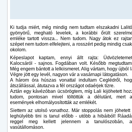
Ki tudja miért, még mindig nem tudtam elszakadni Lalitó
gyönyörű, megható levelek, a korábbi őrült szerelm
emléke tartott vissza... Nem tudom. Nagy átok ez rajt
szépet nem tudom elfelejteni, a rosszért pedig mindig cs
okolom.
Képeslapot kaptam, ennyi állt rajta: Üdvözletem
Kalocsáról - sajnos. Fogdában volt. Később megtudtam
Még engem bántott a lelkiismeret. Alig vártam, hogy újból 
Végre jött egy levél, nagyon vár a vasárnapi látogatáson.
A három óra húszas vonattal indultam Ceglédről, ho
átszállással, átutazva a fél országot odaérjek tízre.
Aztán egy kávézóban ücsörögtem, míg Lali kijöhetett h
tudom, pontosan mivel töltöttük a délutánt, mert 
események elhomályosították az emlékét.
Siettem az utolsó vonathoz. Már stoppolás nem jöhetett
leghülyébb tini is tanul előbb - utóbb a hibáiból! Ráadá
reggel meg kellett jelennem a tanulószobán, a
vasútállomáson.