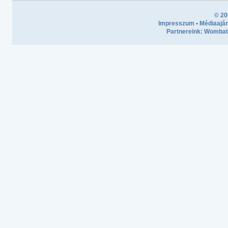
© 20
Impresszum
•
Médiaaján
Partnereink:
Wombath