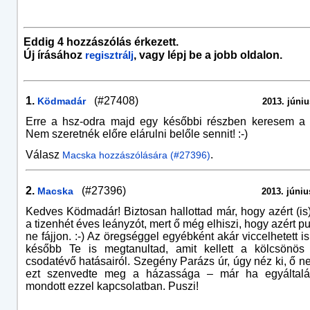
Eddig 4 hozzászólás érkezett.
Új írásához
, vagy lépj be a jobb oldalon.
regisztrálj
1.
(#27408)
Ködmadár
2013. júniu
Erre a hsz-odra majd egy későbbi részben keresem a v
Nem szeretnék előre elárulni belőle sennit! :-)
Válasz
.
Macska hozzászólására (#27396)
2.
(#27396)
Macska
2013. júniu
Kedves Ködmadár! Biztosan hallottad már, hogy azért (is)
a tizenhét éves leányzót, mert ő még elhiszi, hogy azért p
ne fájjon. :-) Az öregséggel egyébként akár viccelhetett is
később Te is megtanultad, amit kellett a kölcsönös 
csodatévő hatásairól. Szegény Parázs úr, úgy néz ki, ő n
ezt szenvedte meg a házassága – már ha egyáltalá
mondott ezzel kapcsolatban. Puszi!