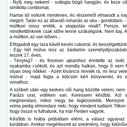
- Nyílj meg nekem! - suttogta búgó hangján, és keze cé
simította combomat.
Hamar túl voltunk mindenen, és részemről elmaradt a n
megint. Talán ez az állandó rohanás az oka - gondoltam. -
múltkori rossz emlék, a stoppolás miatt? Persze, le
mindkettőnknek csak időre lenne szükségünk. Nem baj. 
a múltkor, az van bőven...
Elfogadott egy laza kávét kevés cukorral, és beszélgettünk
- Egy hét múlva lesz az írásbelim személydíjszabásb
leszek 17. éves.
- Tényleg? - és finoman ajkamhoz érintette az övét. 
nyakamba csókolt, és azt mondta halkan, hogy ő nem f
olyan öreg nőkkel. - Azért kíváncsi lennék rá, mi lesz vel
múlva! - majd fogta a kölcsön kért könyvemet, és e
vonathoz.
A szóbeli után egy kedves női hang közölte velem, nem 
Parázs urat, vidéken van. Keressem később. Azt 
megmondani, mikor megy be legközelebb. Mennyire 
volna pedig elmondani neki, hogy mindent tudtam! Titkon
hogy össze is futhatunk, ha már Pesten vagyok.
Később is hiába próbáltam elérni, a válasz ugyanaz v
korábban. Amikor megérkezett az eredmény, hogy kitűnőve