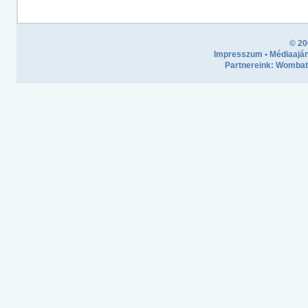
© 20
Impresszum
•
Médiaaján
Partnereink:
Wombath