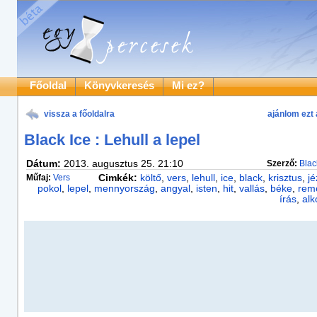
Főoldal
Könyvkeresés
Mi ez?
vissza a főoldalra
ajánlom ezt 
Black Ice : Lehull a lepel
Dátum:
2013. augusztus 25. 21:10
Szerző:
Blac
Műfaj:
Vers
Cimkék:
költő
,
vers
,
lehull
,
ice
,
black
,
krisztus
,
jé
pokol
,
lepel
,
mennyország
,
angyal
,
isten
,
hit
,
vallás
,
béke
,
rem
írás
,
alk