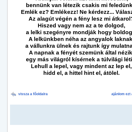
bennünk van létezik csakis mi feledünk.
Emlék ez? Emlékezz! Ne kérdezz... Válasz
Az alagút végén a fény lesz mi átkarol
Hiszed vagy nem az a te dolgod,
a lelki szegényre mondják hogy boldog.
A lelkünkben néha az angyalok laknak
a vállunkra ülnek és rajtunk így mulatn
A napnak a fényét szemünk által nézik
egy más világról kísérnek a túlvilági léti
Lehull a lepel, vagy mindent az lep el,
hidd el, a hittel hint el, átölel.
vissza a főoldalra
ajánlom ezt 