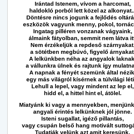
Irántad Istenem, vívom a harcomat,
haldokló porból lett közel az alkonyat..
Döntésre nincs jogunk a fejlődés oltárá
eszközök vagyunk menny, pokol, tornác
Ingatag pilléren vonzanak vágyaink,
álmaink fátyolban, semmit nem látva itt
Nem érzékeljük a repdeső szárnyakat
a sötétben megbúvó, figyelő árnyakat
A lelkünkben néha az angyalok laknak
a vállunkra ülnek és rajtunk így mulatn
A napnak a fényét szemünk által nézik
egy más világról kísérnek a túlvilági léti
Lehull a lepel, vagy mindent az lep el,
hidd el, a hittel hint el, átölel.
Miatyánk ki vagy a mennyekben, menjün
angyali érintés lelkünknek jól jönne.
Isteni sugallat, igéző pillantás,
vagy csupán belső hang motivált suttogá
Tudatják velünk azt amit keresünk,