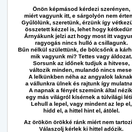
Önön képmásod kérdezi szerényen,
miért vagyunk itt, e sárgolyón nem értem
Gyűlölünk, szeretünk, érzünk így vétkez
összetett kézzel is, lehet hogy kétkedü
Árnyákunk jelzi azt hogy most itt vagyu
ragyogás nincs hulló a csillagunk.
Bűn nélkül születtünk, de bölcsőnk a kárh
mik vagyunk mi? Tettes vagy áldozat
Sorsunk az időnek tudjuk a hitvese,
változik minden, mulandó nincs mese
A lelkünkben néha az angyalok laknak
a vállunkra ülnek és rajtunk így mulatn
A napnak a fényét szemünk által nézik
egy más világról kísérnek a túlvilági léti
Lehull a lepel, vagy mindent az lep el,
hidd el, a hittel hint el, átölel.
Az örökön örökké ránk miért nem tartoz
Válaszolj kérlek ki hittel adózik.