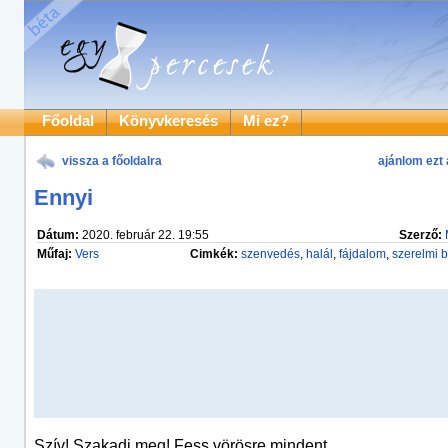
Főoldal
Könyvkeresés
Mi ez?
vissza a főoldalra
ajánlom ezt 
Ennyi
Dátum:
2020. február 22. 19:55
Szerző:
Műfaj:
Vers
Cimkék:
szenvedés
,
halál
,
fájdalom
,
szerelmi 
Szív! Szakadj meg! Fess vörösre mindent,