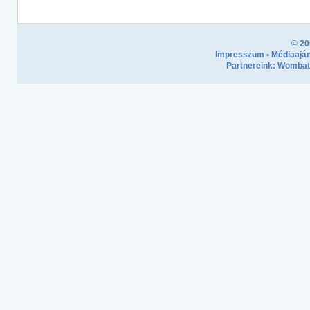
© 20
Impresszum
•
Médiaaján
Partnereink:
Wombath