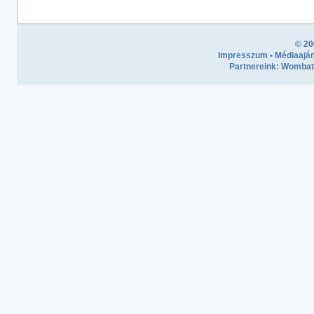
© 20
Impresszum
•
Médiaaján
Partnereink:
Wombath