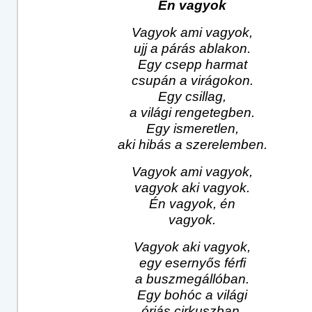
Én vagyok
Vagyok ami vagyok,
ujj a párás ablakon.
Egy csepp harmat
csupán a virágokon.
Egy csillag,
a világi rengetegben.
Egy ismeretlen,
aki hibás a szerelemben.
Vagyok ami vagyok,
vagyok aki vagyok.
Én vagyok, én
vagyok.
Vagyok aki vagyok,
egy esernyős férfi
a buszmegállóban.
Egy bohóc a világi
óriás cirkuszban.