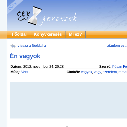
Főoldal
Könyvkeresés
Mi ez?
vissza a főoldalra
ajánlom ezt 
Én vagyok
Dátum:
2012. november 24. 20:28
Szerző:
Pósán Fe
Műfaj:
Vers
Cimkék:
vagyok
,
vagy
,
szerelem
,
roman