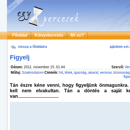
Főoldal
Könyvkeresés
Mi ez?
vissza a főoldalra
ajánlom ezt 
Figyelj
Dátum:
2011. november 15. 01:44
Szerző:
Ver
Műfaj:
Szakirodalom
Cimkék:
hit
,
lélek
,
igazság
,
akarat
,
veronai
,
bizonyság
fig
Tán észre kéne venni, hogy figyeljünk önmagunkra. 
kell nem elvakultan. Tán a döntés a saját k
van...................................