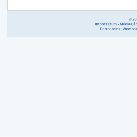
© 20
Impresszum
•
Médiaaján
Partnereink:
Wombath