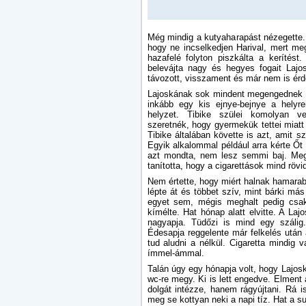
Még mindig a kutyaharapást nézegette
hogy ne incselkedjen Harival, mert meg
hazafelé folyton piszkálta a kerítést
belevájta nagy és hegyes fogait Lajos
távozott, visszament és már nem is érd
Lajoskának sok mindent megengednek a 
inkább egy kis ejnye-bejnye a hely
helyzet. Tibike szülei komolyan ve
szeretnék, hogy gyermekük tettei miatt
Tibike általában követte is azt, amit s
Egyik alkalommal például arra kérte Őt 
azt mondta, nem lesz semmi baj. Megte
tanította, hogy a cigarettások mind rövi
Nem értette, hogy miért halnak hamara
lépte át és többet szív, mint bárki má
egyet sem, mégis meghalt pedig csak
kímélte. Hat hónap alatt elvitte. A La
nagyapja. Tüdőzi is mind egy szálig. 
Édesapja reggelente már felkelés után
tud aludni a nélkül. Cigaretta mindig 
ímmel-ámmal.
Talán úgy egy hónapja volt, hogy Lajos
wc-re megy. Ki is lett engedve. Elment 
dolgát intézze, hanem rágyújtani. Rá is
meg se kottyan neki a napi tíz. Hat a s