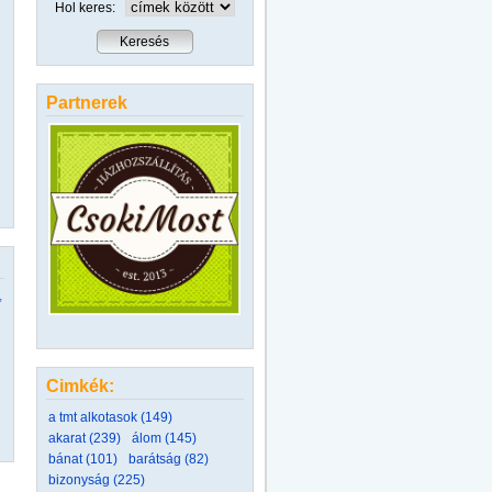
Hol keres:
Partnerek
,
Cimkék:
a tmt alkotasok (149)
akarat (239)
álom (145)
bánat (101)
barátság (82)
bizonyság (225)