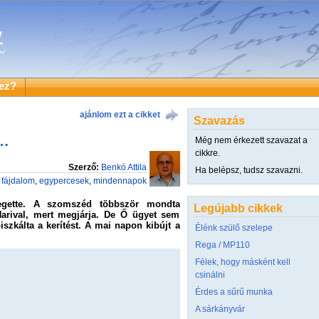
ez?
ajánlom ezt a cikket
Szavazás
n…
Még nem érkezett szavazat a
cikkre.
Szerző:
Benkó Attila
Ha belépsz, tudsz szavazni.
fájdalom
,
egypercesek
,
mindennapok
egette. A szomszéd többször mondta
Legújabb cikkek
arival, mert megjárja. De Ő ügyet sem
piszkálta a kerítést. A mai napon kibújt a
Élénk szülő szelepe
Rega / MP110
Félek, hogy másként kell
csinálni
Érdes a sűrű munka
A sárkányvár