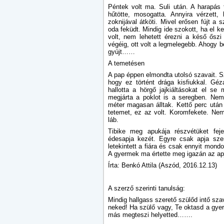
Péntek volt ma. Suli után. A harapás 
hűtötte, mosogatta. Annyira vérzett,
zoknijával átköti. Mivel erősen fújt a
oda feküdt. Mindig ide szokott, ha el k
volt, nem lehetett érezni a késő ősz
végéig, ott volt a legmelegebb. Ahogy b
gyújt……
A temetésen
A pap éppen elmondta utolsó szavait. Sz
hogy ez történt drága kisfiukkal. Gé
hallotta a hörgő jajkiáltásokat el s
megjárta a poklot is a seregben. Nem
méter magasan álltak. Kettő perc utá
tetemet, ez az volt. Koromfekete. Nem
láb.
Tibike meg apukája részvétüket feje
édesapja kezét. Egyre csak apja szer
letekintett a fiára és csak ennyit mondo
A gyermek ma értette meg igazán az 
Írta: Benkó Attila (Aszód, 2016.12.13)
A szerző szerinti tanulság:
Mindig hallgass szerető szülőd intő szav
neked! Ha szülő vagy, Te oktasd a gye
más megteszi helyetted…….