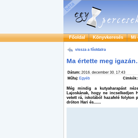
Főoldal
Könyvkeresés
Mi 
vissza a főoldalra
Ma értette meg igazá
Dátum:
2016. december 30. 17:43
Műfaj:
Egyéb
Cimkék:
Még mindig a kutyaharapást néz
Lajoskának, hogy ne incselkedjen H
vetett rá, iskolából hazafelé folyton 
dróton Hari és......