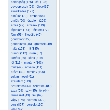
boldogság (125)
cél (128)
egypercesek (99)
élet (432)
elmélkedés (121)
elmúlás (79)
ember (54)
emlék (90)
érzelem (209)
érzés (99)
érzések (119)
fájdalom (144)
félelem (77)
fény (53)
filozófia (45)
gondolat (122)
gondolatok (46)
groteszk (49)
halál (178)
hit (385)
humor (112)
isten (57)
kortárs (89)
lélek (319)
lét (113)
magány (163)
múlt (42)
novella (111)
próza (43)
remény (105)
sultan meséi (61)
szerelem (813)
szerelmes (43)
szeretet (409)
szex (59)
szív (85)
tél (44)
természet (43)
tmt (69)
vágy (169)
veronai (372)
vers (857)
versek (110)
világ (47)