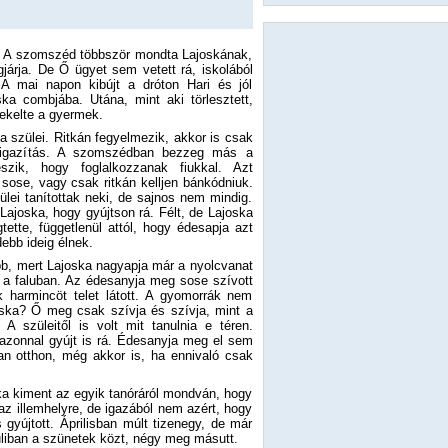
. A szomszéd többször mondta Lajoskának,
járja. De Ő ügyet sem vetett rá, iskolából
. A mai napon kibújt a dróton Hari és jól
ka combjába. Utána, mint aki törlesztett,
ekelte a gyermek.
szülei. Ritkán fegyelmezik, akkor is csak
reigazítás. A szomszédban bezzeg más a
szik, hogy foglalkozzanak fiukkal. Azt
 sose, vagy csak ritkán kelljen bánkódniuk.
zülei tanítottak neki, de sajnos nem mindig.
Lajoska, hogy gyújtson rá. Félt, de Lajoska
tte, függetlenül attól, hogy édesapja azt
debb ideig élnek.
bb, mert Lajoska nagyapja már a nyolcvanat
s a faluban. Az édesanyja meg sose szívott
 harmincöt telet látott. A gyomorrák nem
joska? Ő meg csak szívja és szívja, mint a
A szüleitől is volt mit tanulnia e téren.
 azonnal gyújt is rá. Édesanyja meg el sem
van otthon, még akkor is, ha ennivaló csak
ka kiment az egyik tanóráról mondván, hogy
az illemhelyre, de igazából nem azért, hogy
 gyújtott. Áprilisban múlt tizenegy, de már
uliban a szünetek közt, négy meg másutt.