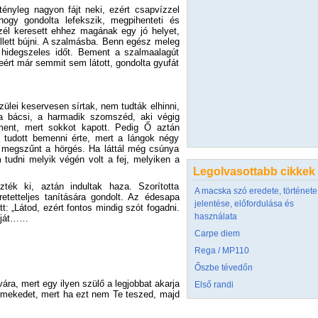
tényleg nagyon fájt neki, ezért csapvízzel
 hogy gondolta lefekszik, megpihenteti és
 szél keresett ehhez magának egy jó helyet,
ellett bújni. A szalmásba. Benn egész meleg
i hidegszeles időt. Bement a szalmaalagút
eért már semmit sem látott, gondolta gyufát
ülei keservesen sírtak, nem tudták elhinni,
za bácsi, a harmadik szomszéd, aki végig
e ment, mert sokkot kapott. Pedig Ő aztán
 tudott bemenni érte, mert a lángok négy
n megszűnt a hörgés. Ha láttál még csúnya
 tudni melyik végén volt a fej, melyiken a
Legolvasottabb cikkek
zték ki, aztán indultak haza. Szorította
A macska szó eredete, története
etetteljes tanítására gondolt. Az édesapa
jelentése, előfordulása és
tt: „Látod, ezért fontos mindig szót fogadni.
használata
apját……
Carpe diem
Rega / MP110
Őszbe tévedőn
ára, mert egy ilyen szülő a legjobbat akarja
Első randi
rmekedet, mert ha ezt nem Te teszed, majd