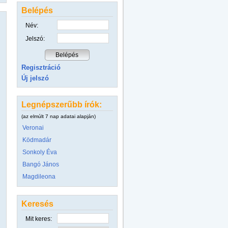
Belépés
Név:
Jelszó:
Regisztráció
Új jelszó
Legnépszerűbb írók:
(az elmúlt 7 nap adatai alapján)
Veronai
Ködmadár
Sonkoly Éva
Bangó János
Magdileona
Keresés
Mit keres: