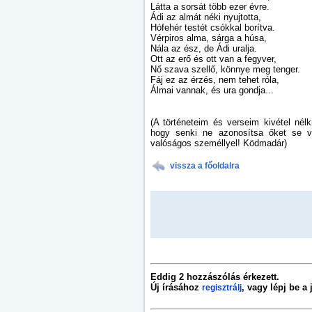
Látta a sorsát több ezer évre.
Ádi az almát néki nyujtotta,
Hófehér testét csókkal borítva.
Vérpiros alma, sárga a húsa,
Nála az ész, de Ádi uralja.
Ott az erő és ott van a fegyver,
Nő szava szellő, könnye meg tenger.
Fáj ez az érzés, nem tehet róla,
Álmai vannak, és ura gondja...
(A történeteim és verseim kivétel né
hogy senki ne azonosítsa őket se v
valóságos személlyel! Ködmadár)
vissza a főoldalra
Eddig 2 hozzászólás érkezett.
Új írásához
, vagy lépj be a
regisztrálj