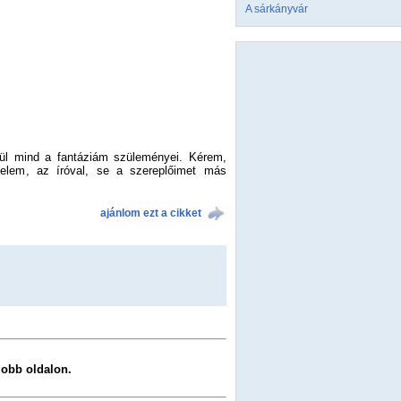
A sárkányvár
lkül mind a fantáziám szüleményei. Kérem,
elem, az íróval, se a szereplőimet más
ajánlom ezt a cikket
 jobb oldalon.