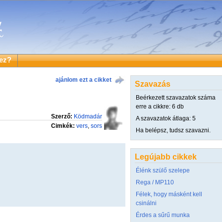
ez?
ajánlom ezt a cikket
Szavazás
Beérkezett szavazatok száma
erre a cikkre: 6 db
Szerző:
Ködmadár
A szavazatok átlaga: 5
Cimkék:
vers
,
sors
Ha belépsz, tudsz szavazni.
Legújabb cikkek
Élénk szülő szelepe
Rega / MP110
Félek, hogy másként kell
csinálni
Érdes a sűrű munka