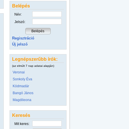
Belépés
Név:
Jelszó:
Regisztráció
Új jelszó
Legnépszerűbb írók:
(az elmúlt 7 nap adatai alapján)
Veronai
Sonkoly Éva
Ködmadár
Bangó János
Magdileona
Keresés
Mit keres: