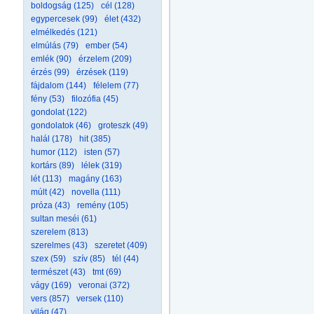
boldogság (125)
cél (128)
egypercesek (99)
élet (432)
elmélkedés (121)
elmúlás (79)
ember (54)
emlék (90)
érzelem (209)
érzés (99)
érzések (119)
fájdalom (144)
félelem (77)
fény (53)
filozófia (45)
gondolat (122)
gondolatok (46)
groteszk (49)
halál (178)
hit (385)
humor (112)
isten (57)
kortárs (89)
lélek (319)
lét (113)
magány (163)
múlt (42)
novella (111)
próza (43)
remény (105)
sultan meséi (61)
szerelem (813)
szerelmes (43)
szeretet (409)
szex (59)
szív (85)
tél (44)
természet (43)
tmt (69)
vágy (169)
veronai (372)
vers (857)
versek (110)
világ (47)