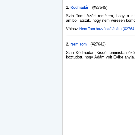
1.
(#27645)
Ködmadár
Szia Tom! Azért remélem, hogy a ri
amiből látszik, hogy nem véresen komol
Válasz
Nem Tom hozzászólására (#2764
2.
(#27642)
Nem Tom
Szia Ködmadár! Kissé feminista nézőp
köztudott, hogy Ádám volt Évike anyja. (