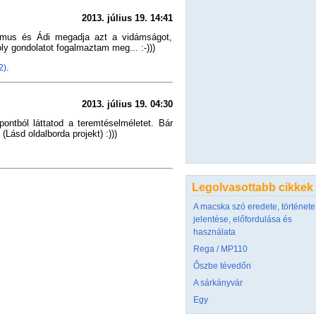
2013. július 19. 14:41
tmus és Ádi megadja azt a vidámságot,
y gondolatot fogalmaztam meg... :-)))
.
2)
2013. július 19. 04:30
ontból láttatod a teremtéselméletet. Bár
Lásd oldalborda projekt) :)))
Legolvasottabb cikkek
A macska szó eredete, története
jelentése, előfordulása és
használata
Rega / MP110
Őszbe tévedőn
A sárkányvár
Egy