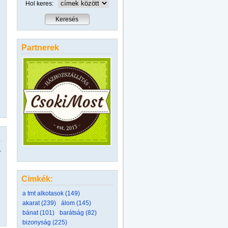
Hol keres:
Partnerek
,
Cimkék:
a tmt alkotasok (149)
akarat (239)
álom (145)
bánat (101)
barátság (82)
bizonyság (225)