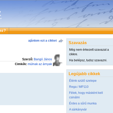
ez?
ajánlom ezt a cikket
Szavazás
Még nem érkezett szavazat a
cikkre.
Szerző:
Bangó János
Ha belépsz, tudsz szavazni.
Cimkék:
múlnak az árnyak
Legújabb cikkek
Élénk szülő szelepe
Rega / MP110
Félek, hogy másként kell
csinálni
Érdes a sűrű munka
A sárkányvár