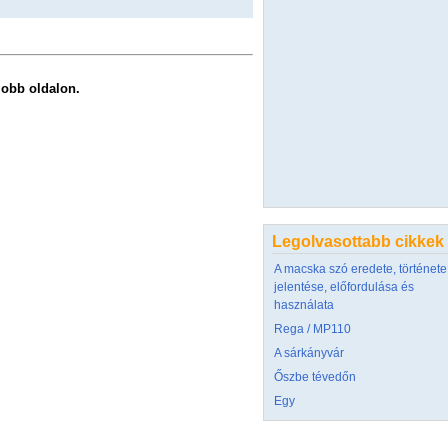
 jobb oldalon.
Legolvasottabb cikkek
A macska szó eredete, története
jelentése, előfordulása és
használata
Rega / MP110
A sárkányvár
Őszbe tévedőn
Egy