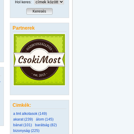
Hol keres:
Partnerek
,
Cimkék:
a tmt alkotasok (149)
akarat (239)
álom (145)
bánat (101)
barátság (82)
bizonyság (225)