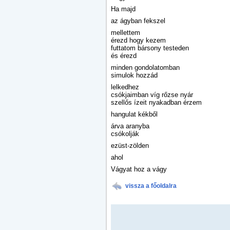
Ha majd
az ágyban fekszel
mellettem
érezd hogy kezem
futtatom bársony testeden
és érezd
minden gondolatomban
simulok hozzád
lelkedhez
csókjaimban víg rőzse nyár
szellős ízeit nyakadban érzem
hangulat kékből
árva aranyba
csókolják
ezüst-zölden
ahol
Vágyat hoz a vágy
vissza a főoldalra