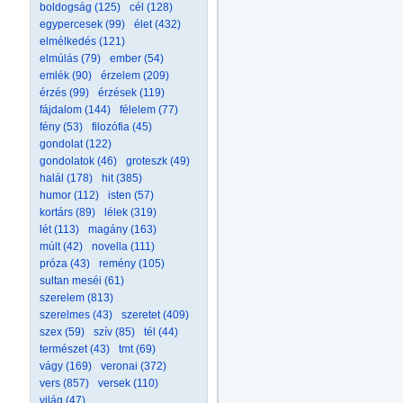
boldogság (125)
cél (128)
egypercesek (99)
élet (432)
elmélkedés (121)
elmúlás (79)
ember (54)
emlék (90)
érzelem (209)
érzés (99)
érzések (119)
fájdalom (144)
félelem (77)
fény (53)
filozófia (45)
gondolat (122)
gondolatok (46)
groteszk (49)
halál (178)
hit (385)
humor (112)
isten (57)
kortárs (89)
lélek (319)
lét (113)
magány (163)
múlt (42)
novella (111)
próza (43)
remény (105)
sultan meséi (61)
szerelem (813)
szerelmes (43)
szeretet (409)
szex (59)
szív (85)
tél (44)
természet (43)
tmt (69)
vágy (169)
veronai (372)
vers (857)
versek (110)
világ (47)