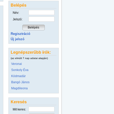
Belépés
Név:
Jelszó:
Regisztráció
Új jelszó
Legnépszerűbb írók:
(az elmúlt 7 nap adatai alapján)
Veronai
Sonkoly Éva
Ködmadár
Bangó János
Magdileona
Keresés
Mit keres: