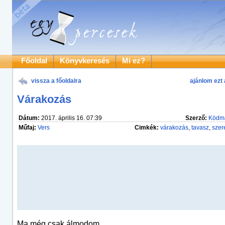
Főoldal
Könyvkeresés
Mi ez?
vissza a főoldalra
ajánlom ezt 
Várakozás
Dátum:
2017. április 16. 07:39
Szerző:
Ködm
Műfaj:
Vers
Cimkék:
várakozás
,
tavasz
,
szer
Ma még csak álmodom.