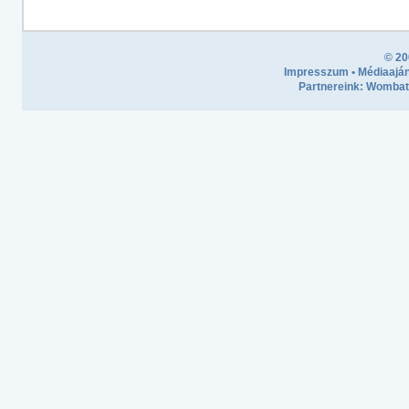
© 20
Impresszum
•
Médiaaján
Partnereink:
Wombath