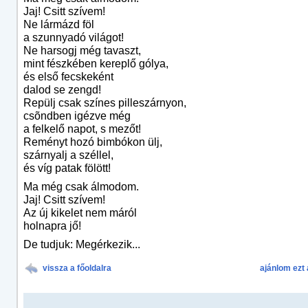
Jaj! Csitt szívem!
Ne lármázd föl
a szunnyadó világot!
Ne harsogj még tavaszt,
mint fészkében kereplő gólya,
és első fecskeként
dalod se zengd!
Repülj csak színes pilleszárnyon,
csõndben igézve még
a felkelő napot, s mezőt!
Reményt hozó bimbókon ülj,
szárnyalj a széllel,
és víg patak fölött!
Ma még csak álmodom.
Jaj! Csitt szívem!
Az új kikelet nem máról
holnapra jő!
De tudjuk: Megérkezik...
vissza a főoldalra
ajánlom ezt 