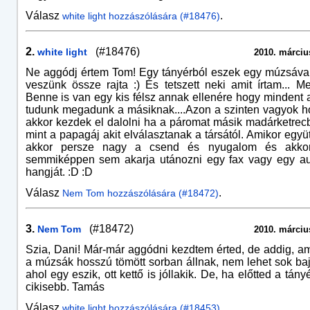
Válasz
.
white light hozzászólására (#18476)
2.
(#18476)
white light
2010. március
Ne aggódj értem Tom! Egy tányérból eszek egy múzsáva
veszünk össze rajta :) És tetszett neki amit írtam... Me
Benne is van egy kis félsz annak ellenére hogy mindent 
tudunk megadunk a másiknak....Azon a szinten vagyok h
akkor kezdek el dalolni ha a páromat másik madárketrecb
mint a papagáj akit elválasztanak a társától. Amikor együ
akkor persze nagy a csend és nyugalom és akko
semmiképpen sem akarja utánozni egy fax vagy egy aut
hangját. :D :D
Válasz
.
Nem Tom hozzászólására (#18472)
3.
(#18472)
Nem Tom
2010. március
Szia, Dani! Már-már aggódni kezdtem érted, de addig, a
a múzsák hosszú tömött sorban állnak, nem lehet sok baj
ahol egy eszik, ott kettő is jóllakik. De, ha előtted a tán
cikisebb. Tamás
Válasz
.
white light hozzászólására (#18453)