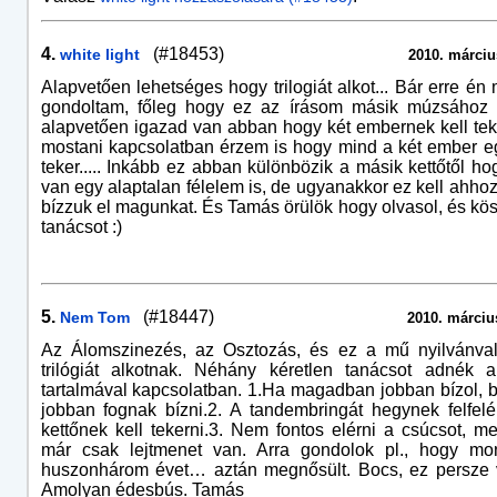
4.
(#18453)
white light
2010. márciu
Alapvetően lehetséges hogy trilogiát alkot... Bár erre é
gondoltam, főleg hogy ez az írásom másik múzsához 
alapvetően igazad van abban hogy két embernek kell tek
mostani kapcsolatban érzem is hogy mind a két ember 
teker..... Inkább ez abban különbözik a másik kettőtől h
van egy alaptalan félelem is, de ugyanakkor ez kell ahho
bízzuk el magunkat. És Tamás örülök hogy olvasol, és k
tanácsot :)
5.
(#18447)
Nem Tom
2010. március
Az Álomszinezés, az Osztozás, és ez a mű nyilvánva
trilógiát alkotnak. Néhány kéretlen tanácsot adnék 
tartalmával kapcsolatban. 1.Ha magadban jobban bízol, 
jobban fognak bízni.2. A tandembringát hegynek felfel
kettőnek kell tekerni.3. Nem fontos elérni a csúcsot, m
már csak lejtmenet van. Arra gondolok pl., hogy mon
huszonhárom évet… aztán megnősült. Bocs, ez persze v
Amolyan édesbús. Tamás