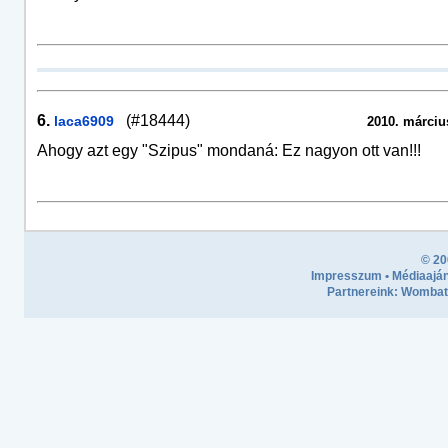
6.
(#18444)
laca6909
2010. március
Ahogy azt egy "Szipus" mondaná: Ez nagyon ott van!!!
© 20
Impresszum
•
Médiaaján
Partnereink:
Wombath