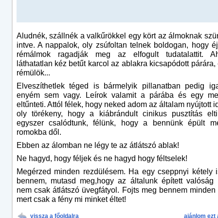
Aludnék, szállnék a valkűrökkel egy kört az álmoknak szü
intve. A nappalok, oly zsúfoltan telnek boldogan, hogy éj
rémálmok ragadják meg az elfogult tudatalattit. 
láthatatlan kéz betűt karcol az ablakra kicsapódott párára,
rémülök...
Elveszíthetlek téged is bármelyik pillanatban pedig 
enyém sem vagy. Leírok valamit a párába és egy me
eltűnteti. Attól félek, hogy neked adom az általam nyújtott id
oly törékeny, hogy a kiábrándult cinikus pusztítás elt
egyszer csalódtunk, félünk, hogy a bennünk épült m
romokba dől.
Ebben az álomban ne légy te az átlátszó ablak!
Ne hagyd, hogy féljek és ne hagyd hogy féltselek!
Megérzed minden rezdülésem. Ha egy cseppnyi kétely i
bennem, mutasd meg,hogy az általunk épített valóság 
nem csak átlátszó üvegfátyol. Fojts meg bennem minden
mert csak a fény mi minket éltet!
vissza a főoldalra
ajánlom ezt 