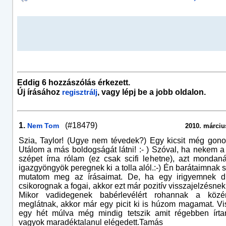
Eddig 6 hozzászólás érkezett.
Új írásához
, vagy lépj be a jobb oldalon.
regisztrálj
1.
(#18479)
Nem Tom
2010. március
Szia, Taylor! (Ugye nem tévedek?) Egy kicsit még gon
Utálom a más boldogságát látni! :- ) Szóval, ha nekem
szépet írna rólam (ez csak scifi lehetne), azt monda
igazgyöngyök peregnek ki a tolla alól.:-) Én barátaimnak
mutatom meg az írásaimat. De, ha egy irigyemnek di
csikorognak a fogai, akkor ezt már pozitív visszajelzésne
Mikor vadidegenek babérlevélért rohannak a közé
meglátnak, akkor már egy picit ki is húzom magamat. Vi
egy hét múlva még mindig tetszik amit régebben írta
vagyok maradéktalanul elégedett.Tamás