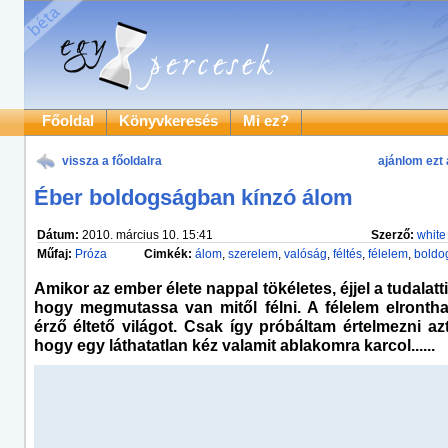
Főoldal
Könyvkeresés
Mi ez?
vissza a főoldalra
ajánlom ezt 
Éber boldogságban kínzó álom
Dátum:
2010. március 10. 15:41
Szerző:
white 
Műfaj:
Próza
Cimkék:
álom
,
szerelem
,
valóság
,
féltés
,
félelem
,
boldo
Amikor az ember élete nappal tökéletes, éjjel a tudalatti
hogy megmutassa van mitől félni. A félelem elronth
érző éltető világot. Csak így próbáltam értelmezni az
hogy egy láthatatlan kéz valamit ablakomra karcol......