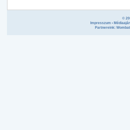
© 20
Impresszum
•
Médiaaján
Partnereink:
Wombath