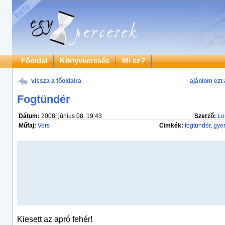
Főoldal
Könyvkeresés
Mi ez?
vissza a főoldalra
ajánlom ezt 
Fogtündér
Dátum:
2008. június 08. 19:43
Szerző:
Lo
Műfaj:
Vers
Cimkék:
fogtündér
,
gye
Kiesett az apró fehér!