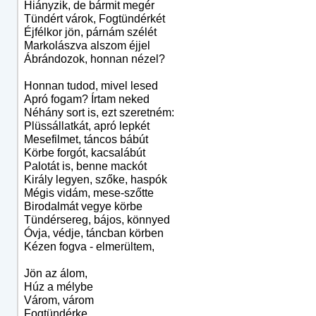
Hiányzik, de bármit megér
Tündért várok, Fogtündérkét
Éjfélkor jön, párnám szélét
Markolászva alszom éjjel
Ábrándozok, honnan nézel?
Honnan tudod, mivel lesed
Apró fogam? Írtam neked
Néhány sort is, ezt szeretném:
Plüssállatkát, apró lepkét
Mesefilmet, táncos bábút
Körbe forgót, kacsalábút
Palotát is, benne mackót
Király legyen, szőke, haspók
Mégis vidám, mese-szőtte
Birodalmát vegye körbe
Tündérsereg, bájos, könnyed
Óvja, védje, táncban körben
Kézen fogva - elmerültem,
Jön az álom,
Húz a mélybe
Várom, várom
Fogtündérke,