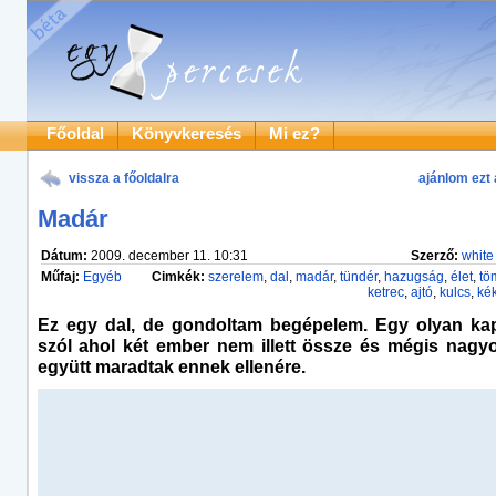
Főoldal
Könyvkeresés
Mi ez?
vissza a főoldalra
ajánlom ezt 
Madár
Dátum:
2009. december 11. 10:31
Szerző:
white 
Műfaj:
Egyéb
Cimkék:
szerelem
,
dal
,
madár
,
tündér
,
hazugság
,
élet
,
tö
ketrec
,
ajtó
,
kulcs
,
ké
Ez egy dal, de gondoltam begépelem. Egy olyan kap
szól ahol két ember nem illett össze és mégis nagy
együtt maradtak ennek ellenére.