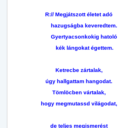
R:// Megjátszott életet adó
hazugságba keveredtem.
Gyertyacsonkokig hatoló
kék lángokat égettem.
Ketrecbe zártalak,
úgy hallgattam hangodat.
Tömlöcben vártalak,
hogy megmutassd világodat,
de teljes megismerést