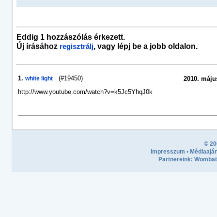
Eddig 1 hozzászólás érkezett.
Új írásához
, vagy lépj be a jobb oldalon.
regisztrálj
1.
(#19450)
white light
2010. május
http://www.youtube.com/watch?v=k5Jc5YhqJ0k
© 20
Impresszum
•
Médiaaján
Partnereink:
Wombath