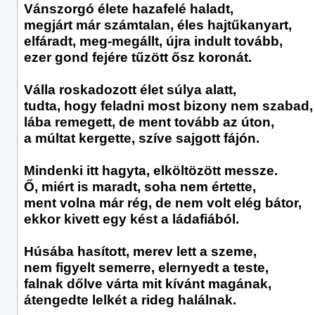
Vánszorgó élete hazafelé haladt,
megjárt már számtalan, éles hajtűkanyart,
elfáradt, meg-megállt, újra indult tovább,
ezer gond fejére tűzött ősz koronát.
Válla roskadozott élet súlya alatt,
tudta, hogy feladni most bizony nem szabad,
lába remegett, de ment tovább az úton,
a múltat kergette, szíve sajgott fájón.
Mindenki itt hagyta, elköltözött messze.
Ő, miért is maradt, soha nem értette,
ment volna már rég, de nem volt elég bátor,
ekkor kivett egy kést a ládafiából.
Húsába hasított, merev lett a szeme,
nem figyelt semerre, elernyedt a teste,
falnak dőlve várta mit kívánt magának,
átengedte lelkét a rideg halálnak.