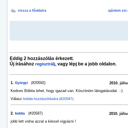
vissza a főoldalra
ajánlom ezt 
Eddig 2 hozzászólás érkezett.
Új írásához
, vagy lépj be a jobb oldalon.
regisztrálj
1.
(#20592)
Györgyi
2010. júliu
Kedves Bóbita lehet, hogy igazad van. Köszönöm látogatásodat. :-)
Válasz
.
bobita hozzászólására (#20587)
2.
(#20587)
bobita
2010. júliu
jobb lett volna azzal a késsel vigyázni !