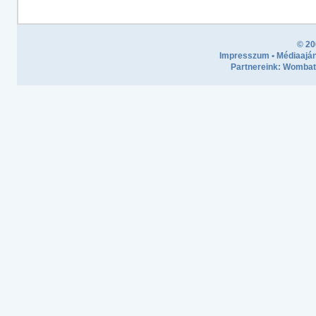
© 20
Impresszum
•
Médiaaján
Partnereink:
Wombath