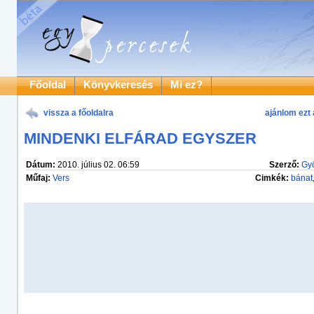
Főoldal
Könyvkeresés
Mi ez?
vissza a főoldalra
ajánlom ezt 
MINDENKI ELFÁRAD EGYSZER
Dátum:
2010. július 02. 06:59
Szerző:
Gyö
Műfaj:
Vers
Cimkék:
bánat