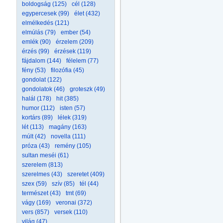
boldogság (125)
cél (128)
egypercesek (99)
élet (432)
elmélkedés (121)
elmúlás (79)
ember (54)
emlék (90)
érzelem (209)
érzés (99)
érzések (119)
fájdalom (144)
félelem (77)
fény (53)
filozófia (45)
gondolat (122)
gondolatok (46)
groteszk (49)
halál (178)
hit (385)
humor (112)
isten (57)
kortárs (89)
lélek (319)
lét (113)
magány (163)
múlt (42)
novella (111)
próza (43)
remény (105)
sultan meséi (61)
szerelem (813)
szerelmes (43)
szeretet (409)
szex (59)
szív (85)
tél (44)
természet (43)
tmt (69)
vágy (169)
veronai (372)
vers (857)
versek (110)
világ (47)