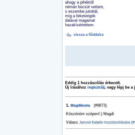
ahogy a pihéktől
némán búcsút vettem,
s eszembe jutottál,
míg a feketerigók
dalával magamat
hazakísértettem.
vissza a főoldalra
Eddig 1 hozzászólás érkezett.
Új írásához
, vagy lépj be a
regisztrálj
1.
(#9873)
Magdileona
Köszönöm szépen!:) Magdi
Válasz
Jancsó Katalin hozzászólására (