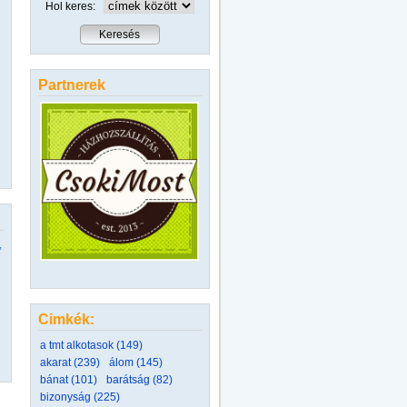
Hol keres:
Partnerek
,
Cimkék:
a tmt alkotasok (149)
akarat (239)
álom (145)
bánat (101)
barátság (82)
bizonyság (225)