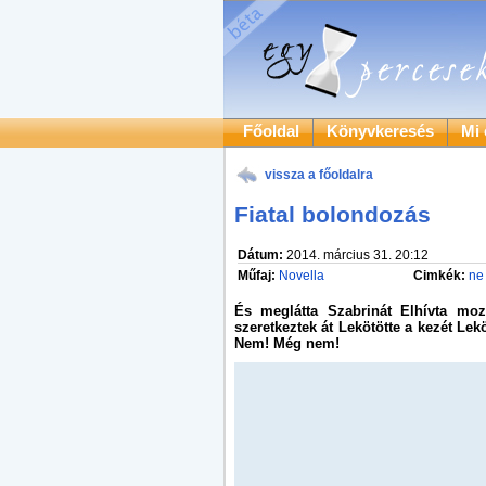
Főoldal
Könyvkeresés
Mi 
vissza a főoldalra
Fiatal bolondozás
Dátum:
2014. március 31. 20:12
Műfaj:
Novella
Cimkék:
ne 
És meglátta Szabrinát Elhívta mozi
szeretkeztek át Lekötötte a kezét Lekö
Nem! Még nem!