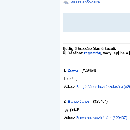
vissza a főoldalra
Eddig 3 hozzászólás érkezett.
Új írásához
, vagy lépj be a
regisztrálj
1.
(#29464)
Zseva
Te is! :-)
Válasz
Bangó János hozzászólására (#2
2.
(#29454)
Bangó János
Így jártál!
Válasz
.
Zseva hozzászólására (#29437)