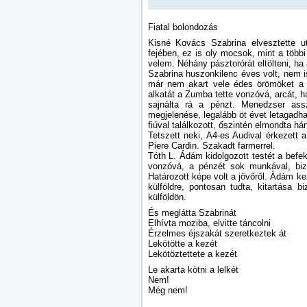
Fiatal bolondozás
Kisné Kovács Szabrina elvesztette ut
fejében, ez is oly mocsok, mint a több
velem. Néhány pásztorórát eltölteni, ha
Szabrina huszonkilenc éves volt, nem is
már nem akart vele édes örömöket a 
alkatát a Zumba tette vonzóvá, arcát, ha
sajnálta rá a pénzt. Menedzser assz
megjelenése, legalább öt évet letagadha
fiúval találkozott, őszintén elmondta 
Tetszett neki, A4-es Audival érkezett a
Piere Cardin. Szakadt farmerrel.
Tóth L. Ádám kidolgozott testét a befe
vonzóvá, a pénzét sok munkával, bizn
Határozott képe volt a jövőről. Ádám kez
külföldre, pontosan tudta, kitartása bi
külföldön.
És meglátta Szabrinát
Elhívta moziba, elvitte táncolni
Érzelmes éjszakát szeretkeztek át
Lekötötte a kezét
Lekötöztettete a kezét
Le akarta kötni a lelkét
Nem!
Még nem!