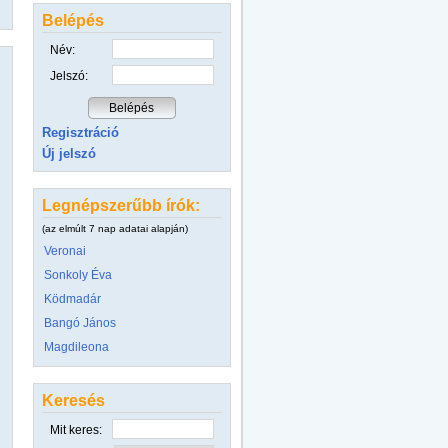
Belépés
Név:
Jelszó:
Regisztráció
Új jelszó
Legnépszerűbb írók:
(az elmúlt 7 nap adatai alapján)
Veronai
Sonkoly Éva
Ködmadár
Bangó János
Magdileona
Keresés
Mit keres: