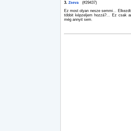
3.
(#29437)
Zseva
Ez most olyan nesze semmi... Elkezdté
többit képzeljem hozzá?... Ez csak an
még annyit sem.