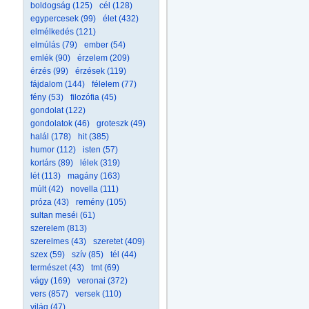
boldogság (125)
cél (128)
egypercesek (99)
élet (432)
elmélkedés (121)
elmúlás (79)
ember (54)
emlék (90)
érzelem (209)
érzés (99)
érzések (119)
fájdalom (144)
félelem (77)
fény (53)
filozófia (45)
gondolat (122)
gondolatok (46)
groteszk (49)
halál (178)
hit (385)
humor (112)
isten (57)
kortárs (89)
lélek (319)
lét (113)
magány (163)
múlt (42)
novella (111)
próza (43)
remény (105)
sultan meséi (61)
szerelem (813)
szerelmes (43)
szeretet (409)
szex (59)
szív (85)
tél (44)
természet (43)
tmt (69)
vágy (169)
veronai (372)
vers (857)
versek (110)
világ (47)