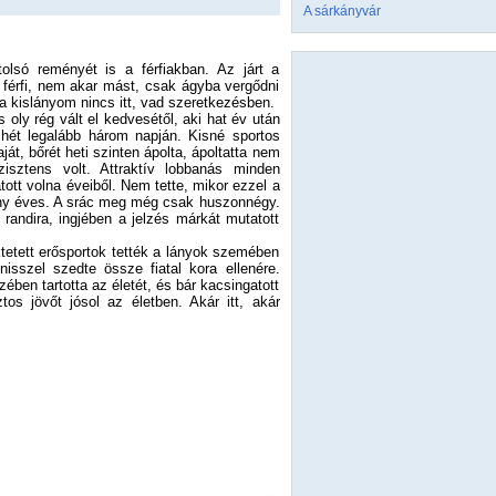
A sárkányvár
olsó reményét is a férfiakban. Az járt a
i férfi, nem akar mást, csak ágyba vergődni
 a kislányom nincs itt, vad szeretkezésben.
 oly rég vált el kedvesétől, aki hat év után
hét legalább három napján. Kisné sportos
ját, bőrét heti szinten ápolta, ápoltatta nem
isztens volt. Attraktív lobbanás minden
tott volna éveiből. Nem tette, mikor ezzel a
hány éves. A srác meg még csak huszonnégy.
 randira, ingjében a jelzés márkát mutatott
ktetett erősportok tették a lányok szemében
isszel szedte össze fiatal kora ellenére.
ében tartotta az életét, és bár kacsingatott
ztos jövőt jósol az életben. Akár itt, akár