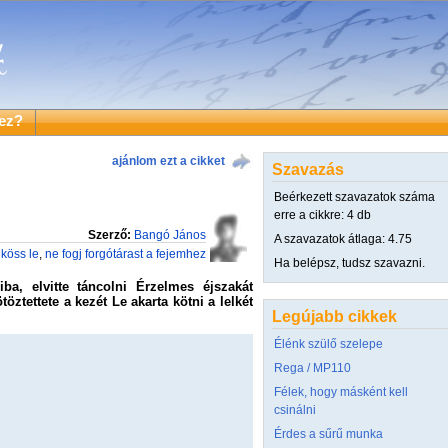
ez?
ajánlom ezt a cikket
Szavazás
Beérkezett szavazatok száma
erre a cikkre: 4 db
Szerző:
Bangó János
A szavazatok átlaga: 4.75
köss le
,
ne fogj forgótárast a fejemhez
Ha belépsz, tudsz szavazni.
ba, elvitte táncolni Érzelmes éjszakát
töztettete a kezét Le akarta kötni a lelkét
Legújabb cikkek
Élénk szülő szelepe
Rega / MP110
Félek, hogy másként kell
csinálni
Érdes a sűrű munka