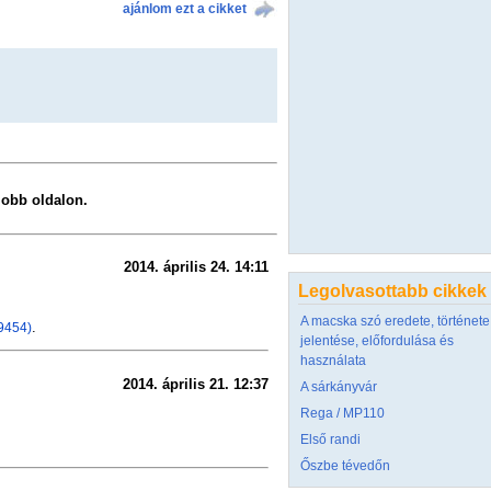
ajánlom ezt a cikket
 jobb oldalon.
2014. április 24. 14:11
Legolvasottabb cikkek
A macska szó eredete, története
.
9454)
jelentése, előfordulása és
használata
2014. április 21. 12:37
A sárkányvár
Rega / MP110
Első randi
Őszbe tévedőn