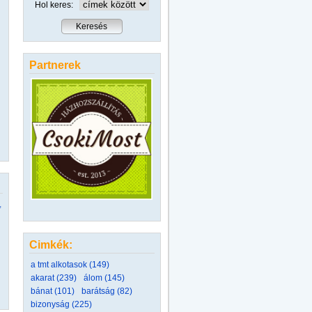
Hol keres:
Partnerek
,
Cimkék:
a tmt alkotasok (149)
akarat (239)
álom (145)
bánat (101)
barátság (82)
bizonyság (225)