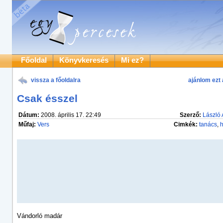
Főoldal
Könyvkeresés
Mi ez?
vissza a főoldalra
ajánlom ezt 
Csak ésszel
Dátum:
2008. április 17. 22:49
Szerző:
László A
Műfaj:
Vers
Cimkék:
tanács
,
h
Vándorló madár