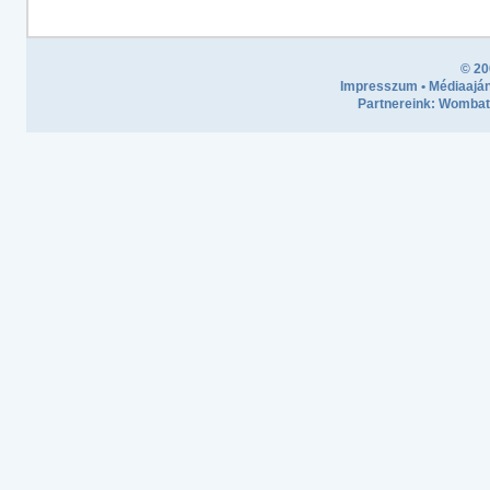
© 20
Impresszum
•
Médiaaján
Partnereink:
Wombath