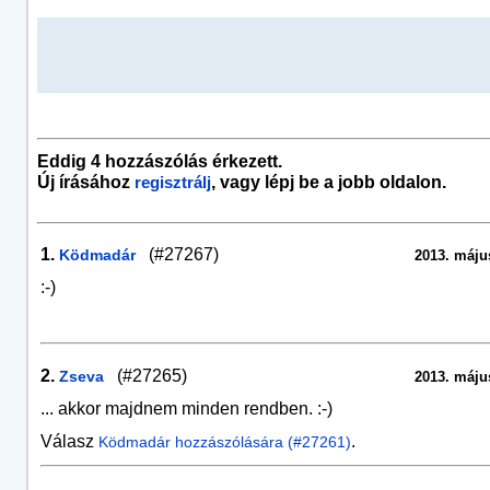
Eddig 4 hozzászólás érkezett.
Új írásához
, vagy lépj be a jobb oldalon.
regisztrálj
1.
(#27267)
Ködmadár
2013. május
:-)
2.
(#27265)
Zseva
2013. május
... akkor majdnem minden rendben. :-)
Válasz
.
Ködmadár hozzászólására (#27261)