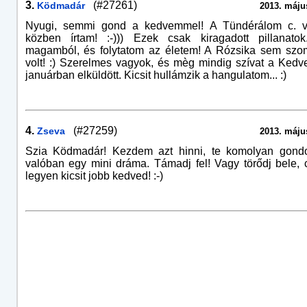
3.
(#27261)
Ködmadár
2013. május
Nyugi, semmi gond a kedvemmel! A Tündérálom c. ve
közben írtam! :-))) Ezek csak kiragadott pillanatok
magamból, és folytatom az életem! A Rózsika sem szom
volt! :) Szerelmes vagyok, és mèg mindig szívat a Kedv
januárban elküldött. Kicsit hullámzik a hangulatom... :)
4.
(#27259)
Zseva
2013. május
Szia Ködmadár! Kezdem azt hinni, te komolyan gondo
valóban egy mini dráma. Támadj fel! Vagy törődj bele,
legyen kicsit jobb kedved! :-)