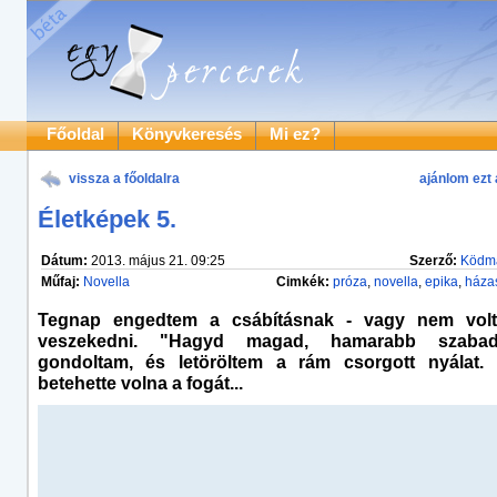
Főoldal
Könyvkeresés
Mi ez?
vissza a főoldalra
ajánlom ezt 
Életképek 5.
Dátum:
2013. május 21. 09:25
Szerző:
Ködm
Műfaj:
Novella
Cimkék:
próza
,
novella
,
epika
,
háza
Tegnap engedtem a csábításnak - vagy nem vol
veszekedni. "Hagyd magad, hamarabb szabad
gondoltam, és letöröltem a rám csorgott nyálat.
betehette volna a fogát...