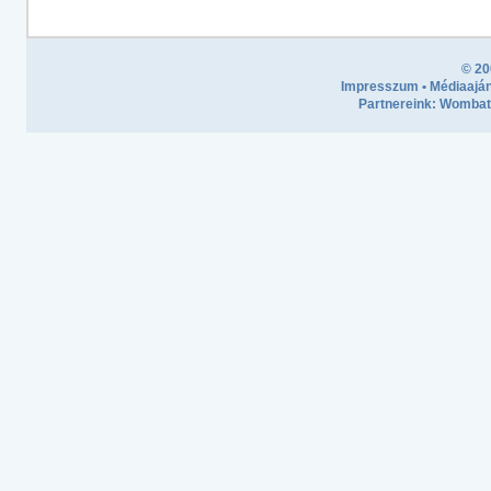
© 20
Impresszum
•
Médiaaján
Partnereink:
Wombath