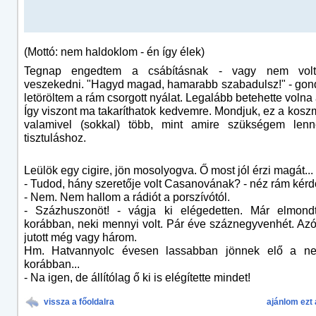
(Mottó: nem haldoklom - én így élek)
Tegnap engedtem a csábításnak - vagy nem vol
veszekedni. "Hagyd magad, hamarabb szabadulsz!" - gon
letöröltem a rám csorgott nyálat. Legalább betehette volna a
Így viszont ma takaríthatok kedvemre. Mondjuk, ez a kos
valamivel (sokkal) több, mint amire szükségem lenn
tisztuláshoz.
Leülök egy cigire, jön mosolyogva. Ő most jól érzi magát...
- Tudod, hány szeretője volt Casanovának? - néz rám kérd
- Nem. Nem hallom a rádiót a porszívótól.
- Százhuszonöt! - vágja ki elégedetten. Már elmon
korábban, neki mennyi volt. Pár éve száznegyvenhét. Az
jutott még vagy három.
Hm. Hatvannyolc évesen lassabban jönnek elő a ne
korábban...
- Na igen, de állítólag ő ki is elégítette mindet!
vissza a főoldalra
ajánlom ezt 